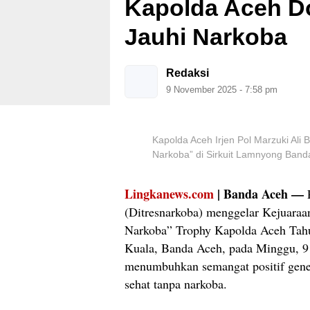
Kapolda Aceh D
Jauhi Narkoba
Redaksi
9 November 2025 - 7:58 pm
Kapolda Aceh Irjen Pol Marzuki Al
Narkoba” di Sirkuit Lamnyong Band
Lingkanews.com
| Banda Aceh —
P
(Ditresnarkoba) menggelar Kejuara
Narkoba” Trophy Kapolda Aceh Tahu
Kuala, Banda Aceh, pada Minggu, 9
menumbuhkan semangat positif gene
sehat tanpa narkoba.