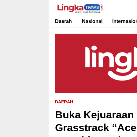
Lingkanews
Akurat. Cepat & Berimbang
Daerah
Nasional
Internasio
DAERAH
Buka Kejuaraan
Grasstrack “Ace