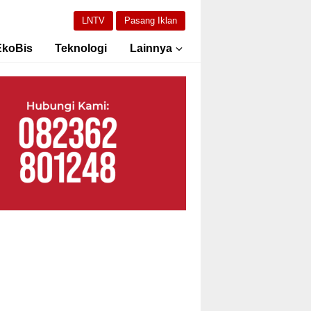
LNTV
Pasang Iklan
EkoBis
Teknologi
Lainnya