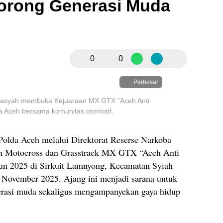
orong Generasi Muda
0
0
Perbesar
i Basyah membuka Kejuaraan MX GTX “Aceh Anti
a Aceh bersama komunitas otomotif.
olda Aceh melalui Direktorat Reserse Narkoba
an Motocross dan Grasstrack MX GTX “Aceh Anti
n 2025 di Sirkuit Lamnyong, Kecamatan Syiah
 November 2025. Ajang ini menjadi sarana untuk
rasi muda sekaligus mengampanyekan gaya hidup