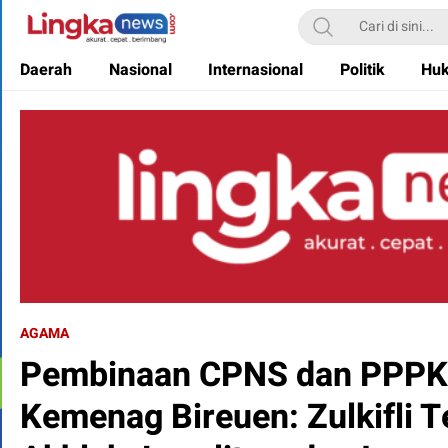
Lingkanews
Akurat. Cepat & Berimbang
Daerah
Nasional
Internasional
Politik
Hu
AGAMA
Pembinaan CPNS dan PPPK 
Kemenag Bireuen: Zulkifli 