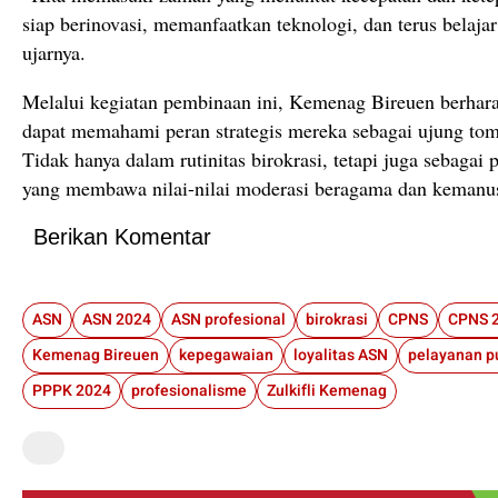
siap berinovasi, memanfaatkan teknologi, dan terus belajar 
ujarnya.
Melalui kegiatan pembinaan ini, Kemenag Bireuen berha
dapat memahami peran strategis mereka sebagai ujung to
Tidak hanya dalam rutinitas birokrasi, tetapi juga sebagai
yang membawa nilai-nilai moderasi beragama dan kemanu
Berikan Komentar
ASN
ASN 2024
ASN profesional
birokrasi
CPNS
CPNS 
Kemenag Bireuen
kepegawaian
loyalitas ASN
pelayanan p
PPPK 2024
profesionalisme
Zulkifli Kemenag