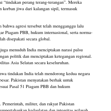
ai “
tindakan
perang
terang-
terangan”.
Mereka
an
korban
jiwa
dari
kalangan
sipil,
termasuk
an
bahwa
agresi
tersebut
telah
mengganggu
lalu
gar
Piagam
PBB,
hukum
internasional,
serta
norma-
elah
disepakati
secara
global.
n
juga
menuduh
India
menciptakan
narasi
palsu
ingan
politik
dan
menciptakan
ketegangan
regional.
bilitas
Asia
Selatan
secara
keseluruhan.
hwa
tindakan
India
telah
mendorong
kedua
negara
besar.
Pakistan
menyatakan
berhak
untuk
esuai
Pasal
51
Piagam
PBB
dan
hukum
g.
Pemerintah,
militer,
dan
rakyat
Pakistan
empertahankan
kedaulatan
dan
integritas
wilayah