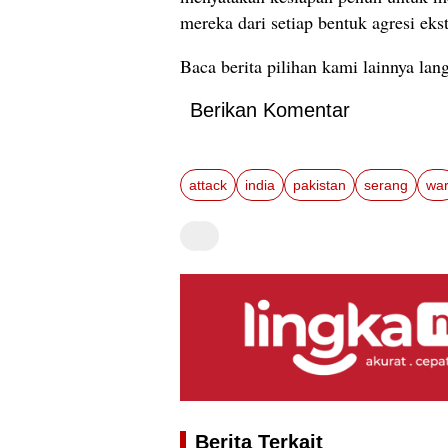
mereka
dari
setiap
bentuk
agresi
ekst
Baca berita pilihan kami lainnya la
Berikan Komentar
attack
india
pakistan
serang
wa
Berita Terkait