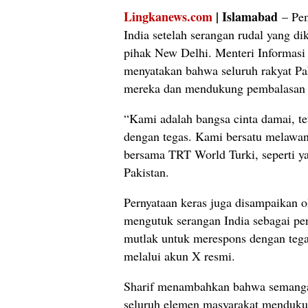
Lingkanews.com
| Islamabad
–
Pe
India
setelah
serangan
rudal
yang
di
pihak
New
Delhi.
Menteri
Informas
menyatakan
bahwa
seluruh
rakyat
Pa
mereka
dan
mendukung
pembalasa
“
Kami
adalah
bangsa
cinta
damai,
t
dengan
tegas.
Kami
bersatu
melawa
bersama
TRT
World
Turki,
seperti
y
Pakistan.
Pernyataan
keras
juga
disampaikan
o
mengutuk
serangan
India
sebagai
pe
mutlak
untuk
merespons
dengan
teg
melalui
akun
X
resmi.
Sharif
menambahkan
bahwa
semang
seluruh
elemen
masyarakat
menduk