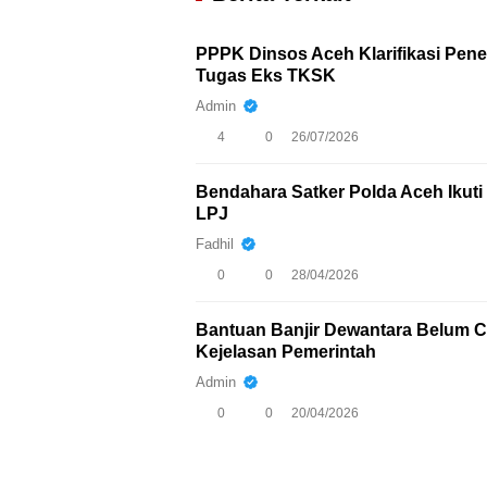
PPPK Dinsos Aceh Klarifikasi Pen
Tugas Eks TKSK
Admin
4
0
26/07/2026
Bendahara Satker Polda Aceh Iku
LPJ
Fadhil
0
0
28/04/2026
Bantuan Banjir Dewantara Belum Ca
Kejelasan Pemerintah
Admin
0
0
20/04/2026