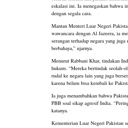
eskalasi
ini.
Ia
menegaskan
bahwa
i
dengan
segala
cara.
Mantan
Menteri
Luar
Negeri
Pakist
wawancara
dengan
Al
Jazeera,
ia
me
serangan
terhadap
negara
yang
juga
berbahaya,”
ujarnya.
Menurut
Rabbani
Khar,
tindakan
In
hukum. “
Mereka
bertindak
seolah-
o
rudal
ke
negara
lain
yang
juga
berse
karena
belum
bisa
kembali
ke
Pakis
Ia
juga
menambahkan
bahwa
Pakist
PBB
soal
sikap
agresif
India. “
Perin
katanya.
Kementerian
Luar
Negeri
Pakistan
s