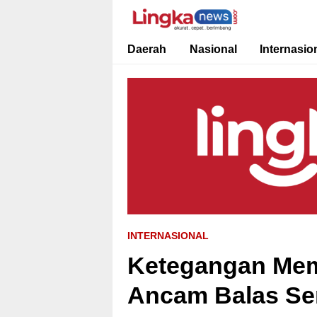
Lingkanews
Akurat. Cepat & Berimbang
Daerah
Nasional
Internasio
INTERNASIONAL
Ketegangan Mem
Ancam Balas Se