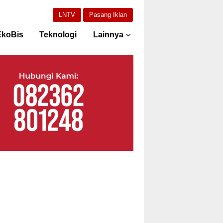
LNTV
Pasang Iklan
EkoBis
Teknologi
Lainnya