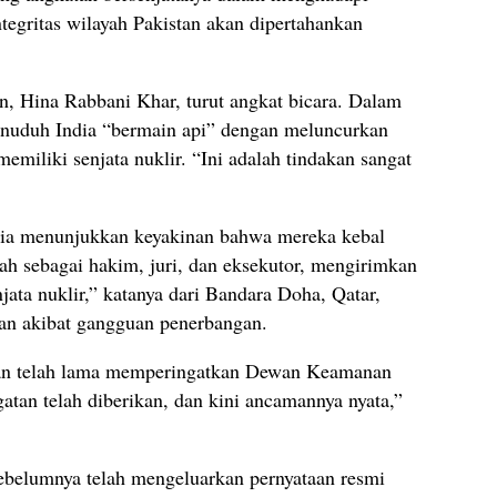
ntegritas
wilayah
Pakistan
akan
dipertahankan
an,
Hina
Rabbani
Khar,
turut
angkat
bicara.
Dalam
nuduh
India “
bermain
api”
dengan
meluncurkan
memiliki
senjata
nuklir. “
Ini
adalah
tindakan
sangat
dia
menunjukkan
keyakinan
bahwa
mereka
kebal
lah
sebagai
hakim,
juri,
dan
eksekutor,
mengirimkan
njata
nuklir,”
katanya
dari
Bandara
Doha,
Qatar,
tan
akibat
gangguan
penerbangan.
an
telah
lama
memperingatkan
Dewan
Keamanan
gatan
telah
diberikan,
dan
kini
ancamannya
nyata,”
ebelumnya
telah
mengeluarkan
pernyataan
resmi