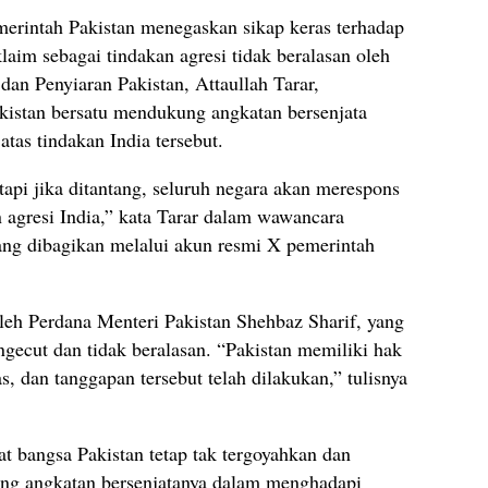
merintah
Pakistan
menegaskan
sikap
keras
terhadap
klaim
sebagai
tindakan
agresi
tidak
beralasan
oleh
i
dan
Penyiaran
Pakistan,
Attaullah
Tarar,
kistan
bersatu
mendukung
angkatan
bersenjata
n
atas
tindakan
India
tersebut.
etapi
jika
ditantang,
seluruh
negara
akan
merespons
n
agresi
India,”
kata
Tarar
dalam
wawancara
ang
dibagikan
melalui
akun
resmi
X
pemerintah
leh
Perdana
Menteri
Pakistan
Shehbaz
Sharif,
yang
ngecut
dan
tidak
beralasan. “
Pakistan
memiliki
hak
as,
dan
tanggapan
tersebut
telah
dilakukan,”
tulisnya
at
bangsa
Pakistan
tetap
tak
tergoyahkan
dan
ung
angkatan
bersenjatanya
dalam
menghadapi