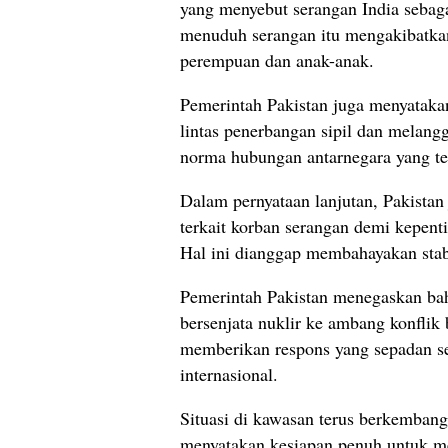
yang
menyebut
serangan
India
sebag
menuduh
serangan
itu
mengakibatk
perempuan
dan
anak-
anak.
Pemerintah
Pakistan
juga
menyatak
lintas
penerbangan
sipil
dan
melang
norma
hubungan
antarnegara
yang
t
Dalam
pernyataan
lanjutan,
Pakista
terkait
korban
serangan
demi
kepent
Hal
ini
dianggap
membahayakan
sta
Pemerintah
Pakistan
menegaskan
ba
bersenjata
nuklir
ke
ambang
konflik
memberikan
respons
yang
sepadan
s
internasional.
Situasi
di
kawasan
terus
berkemban
menyatakan
kesiapan
penuh
untuk
m