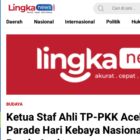
Lingkanews
Akurat. Cepat & Berimbang
Daerah
Nasional
Internasional
Politik
Hu
BUDAYA
Ketua Staf Ahli TP-PKK Ace
Parade Hari Kebaya Nasiona