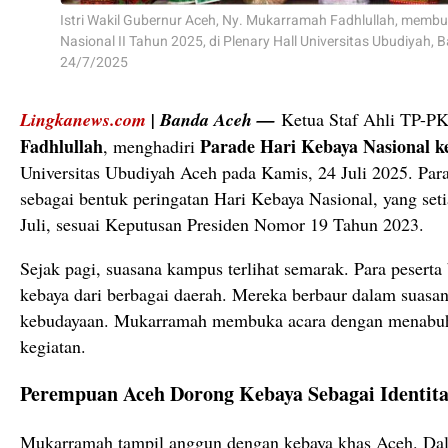
Istri Wakil Gubernur Aceh, Ny. Mukarramah Fadhlullah, memb
Nasional II Tahun 2025, di Plenary Hall Universitas Ubudiyah, 
24/7/2025
Lingkanews.com
| Banda Aceh —
Ketua Staf Ahli TP-P
Fadhlullah
Parade Hari Kebaya Nasional k
, menghadiri
Universitas Ubudiyah Aceh pada Kamis, 24 Juli 2025. Para
sebagai bentuk peringatan Hari Kebaya Nasional, yang set
Juli, sesuai Keputusan Presiden Nomor 19 Tahun 2023.
Sejak pagi, suasana kampus terlihat semarak. Para pesert
kebaya dari berbagai daerah. Mereka berbaur dalam suasa
kebudayaan. Mukarramah membuka acara dengan menabuh 
kegiatan.
Perempuan Aceh Dorong Kebaya Sebagai Identita
Mukarramah tampil anggun dengan kebaya khas Aceh. Dal