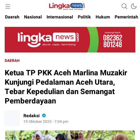
Akurat. Cepat & Berimbang
Lingkanews
Daerah
Nasional
Internasional
Politik
Hukum
Pemerintah
DAERAH
Ketua TP PKK Aceh Marlina Muzakir
Kunjungi Pedalaman Aceh Utara,
Tebar Kepedulian dan Semangat
Pemberdayaan
Redaksi
15 Oktober 2025 - 7:04 pm