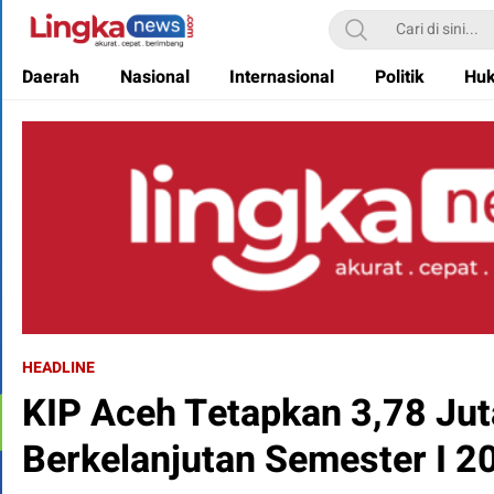
Lingkanews
Akurat. Cepat & Berimbang
Daerah
Nasional
Internasional
Politik
Hu
HEADLINE
KIP Aceh Tetapkan 3,78 Jut
Berkelanjutan Semester I 2