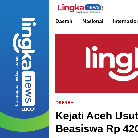
Lingkanews
Akurat. Cepat & Berimbang
Daerah
Nasional
Internasio
DAERAH
Kejati Aceh Usu
Beasiswa Rp 420