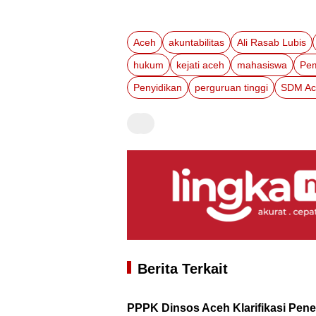
Aceh
akuntabilitas
Ali Rasab Lubis
hukum
kejati aceh
mahasiswa
Pem
Penyidikan
perguruan tinggi
SDM Ac
Berita Terkait
PPPK Dinsos Aceh Klarifikasi Pen