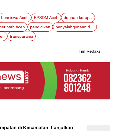
beasiswa Aceh
BPSDM Aceh
dugaan korupsi
erintah Aceh
pendidikan
penyalahgunaan dana
eh
transparansi
Tim Redaksi
empatan di Kecamatan: Lanjutkan