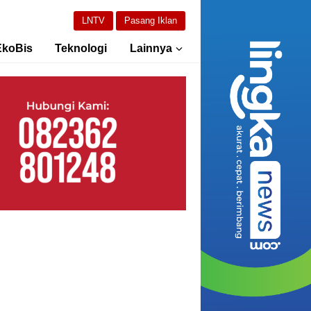
LNTV
Pasang Iklan
EkoBis
Teknologi
Lainnya