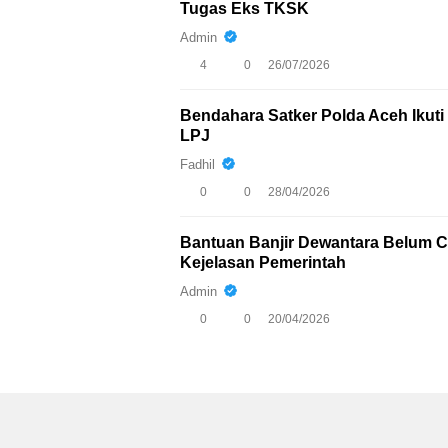
Tugas Eks TKSK
Admin
4
0
26/07/2026
Bendahara Satker Polda Aceh Iku
LPJ
Fadhil
0
0
28/04/2026
Bantuan Banjir Dewantara Belum Ca
Kejelasan Pemerintah
Admin
0
0
20/04/2026