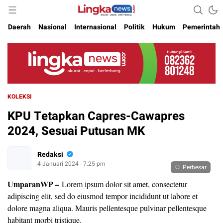
Akurat. Cepat & Berimbang
Lingkanews
Daerah
Nasional
Internasional
Politik
Hukum
Pemerintah
KOLEKSI
KPU Tetapkan Capres-Cawapres
2024, Sesuai Putusan MK
Redaksi
4 Januari 2024 - 7:25 pm
Perbesar
UmparanWP
–
Lorem ipsum dolor sit amet, consectetur
adipiscing elit, sed do eiusmod tempor incididunt ut labore et
dolore magna aliqua. Mauris pellentesque pulvinar pellentesque
habitant morbi tristique.