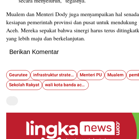
secara menyeluruh,” tegasnya.
Mualem dan Menteri Dody juga menyampaikan hal senad
kesiapan pemerintah provinsi dan pusat untuk mendukun
Aceh. Mereka sepakat bahwa sinergi harus terus ditingk
yang lebih maju dan berkelanjutan.
Berikan Komentar
Geurutee
infrastruktur strategis
Menteri PU
Mualem
pemb
Sekolah Rakyat
wali kota banda aceh