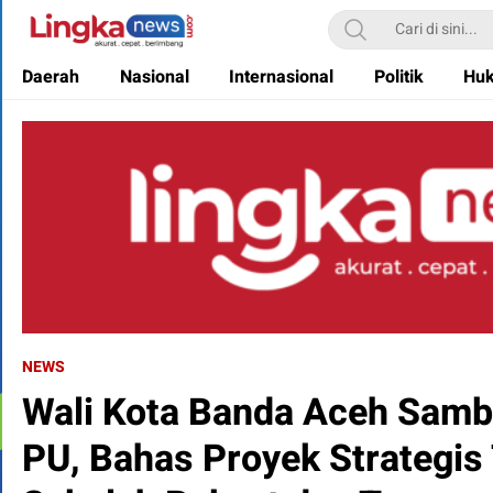
Lingkanews
Akurat. Cepat & Berimbang
Daerah
Nasional
Internasional
Politik
Hu
NEWS
Wali Kota Banda Aceh Samb
PU, Bahas Proyek Strategi