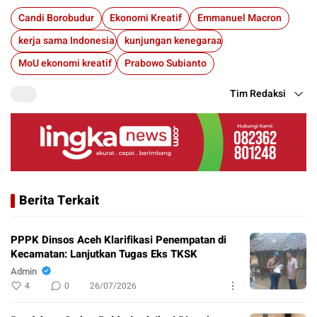
Candi Borobudur
Ekonomi Kreatif
Emmanuel Macron
kerja sama Indonesia Prancis
kunjungan kenegaraan
MoU ekonomi kreatif
Prabowo Subianto
Tim Redaksi
Berita Terkait
PPPK Dinsos Aceh Klarifikasi Penempatan di
Kecamatan: Lanjutkan Tugas Eks TKSK
Admin
4
0
26/07/2026