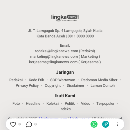
Jl. T. Lamgugob Sp. 4 Lamgugob, Syiah Kuala
Kota Banda Aceh | 0811 0000 0000
Email:
redaksi@lingkanews.com (Redaksi)
marketing@lingkanews.com ( Marketing )
kerjasama@lingkanews.com ( Kerjasama )
Jaringan
Redaksi
Kode Etik
SOP Wartawan
Pedoman Media Siber
Privacy Policy
Copyright
Disclaimer
Laman Contoh
Ikuti Kami
Foto
Headline
Koleksi
Politik
Video
Terpopuler
Indeks
Copyright © 2025.
Lingkanews.com
|
Nadev.co.id.
All rights reserved
0
0