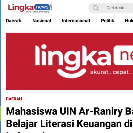
Lingkanews
Akurat. Cepat & Berimbang
Daerah
Nasional
Internasional
Politik
Hu
DAERAH
Mahasiswa UIN Ar-Raniry 
Belajar Literasi Keuangan d