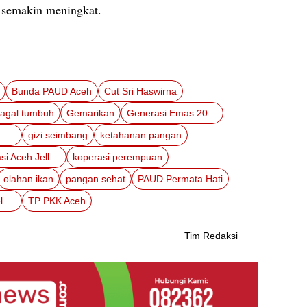
t semakin meningkat.
Bunda PAUD Aceh
Cut Sri Haswirna
agal tumbuh
Gemarikan
Generasi Emas 2045
gerakan nasional makan ikan
gizi seimbang
ketahanan pangan
Koperasi Aceh Jelly Fish
koperasi perempuan
olahan ikan
pangan sehat
PAUD Permata Hati
perekonomian keluarga
TP PKK Aceh
Tim Redaksi