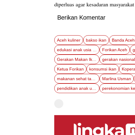
diperluas agar kesadaran masyaraka
Berikan Komentar
Aceh kuliner
bakso ikan
Banda Aceh
edukasi anak usia dini
Forikan Aceh
g
Gerakan Makan Ikan
Ketua Forikan
konsumsi ikan
makanan sehat tanpa pengawet
Marlina Usman
pendidikan anak usia dini