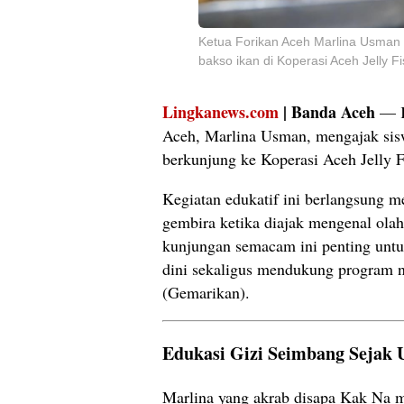
Ketua Forikan Aceh Marlina Usman
bakso ikan di Koperasi Aceh Jelly F
Lingkanews.com
| Banda Aceh
— K
Aceh, Marlina Usman, mengajak si
berkunjung ke Koperasi Aceh Jelly F
Kegiatan edukatif ini berlangsung me
gembira ketika diajak mengenal olah
kunjungan semacam ini penting unt
dini sekaligus mendukung program 
(Gemarikan).
Edukasi Gizi Seimbang Sejak U
Marlina yang akrab disapa Kak Na 