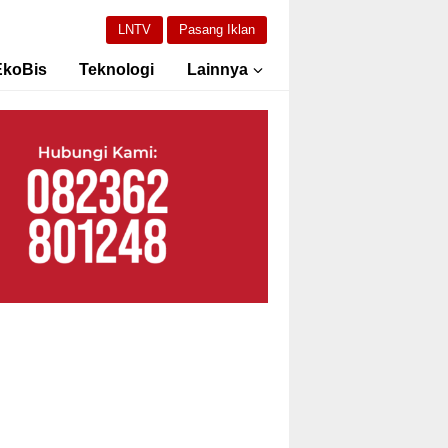
LNTV
Pasang Iklan
EkoBis
Teknologi
Lainnya