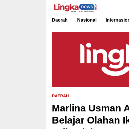
Lingkanews
Akurat. Cepat & Berimbang
Daerah
Nasional
Internasio
DAERAH
Marlina Usman 
Belajar Olahan I