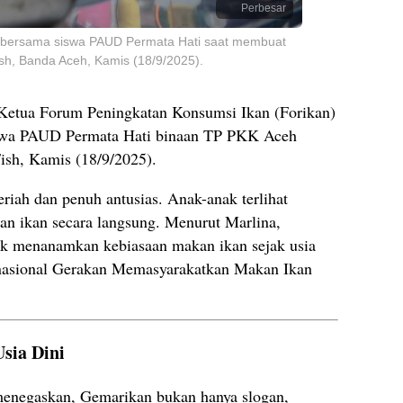
Perbesar
 bersama siswa PAUD Permata Hati saat membuat
ish, Banda Aceh, Kamis (18/9/2025).
etua Forum Peningkatan Konsumsi Ikan (Forikan)
swa PAUD Permata Hati binaan TP PKK Aceh
ish, Kamis (18/9/2025).
riah dan penuh antusias. Anak-anak terlihat
an ikan secara langsung. Menurut Marlina,
uk menanamkan kebiasaan makan ikan sejak usia
nasional Gerakan Memasyarakatkan Makan Ikan
sia Dini
menegaskan, Gemarikan bukan hanya slogan,