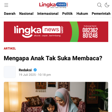
Akurat. Cepat & Berimbang
Lingkanews
Daerah
Nasional
Internasional
Politik
Hukum
Pemerintah
ARTIKEL
Mengapa Anak Tak Suka Membaca?
Redaksi
19 Juli 2025 - 10:18 pm