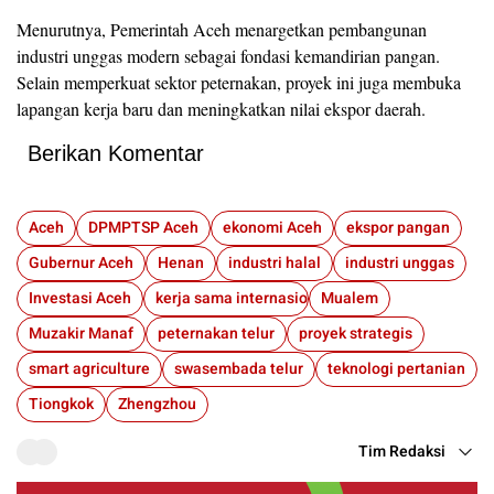
Menurutnya, Pemerintah Aceh menargetkan pembangunan
industri unggas modern sebagai fondasi kemandirian pangan.
Selain memperkuat sektor peternakan, proyek ini juga membuka
lapangan kerja baru dan meningkatkan nilai ekspor daerah.
Berikan Komentar
Aceh
DPMPTSP Aceh
ekonomi Aceh
ekspor pangan
Gubernur Aceh
Henan
industri halal
industri unggas
Investasi Aceh
kerja sama internasional
Mualem
Muzakir Manaf
peternakan telur
proyek strategis
smart agriculture
swasembada telur
teknologi pertanian
Tiongkok
Zhengzhou
Tim Redaksi