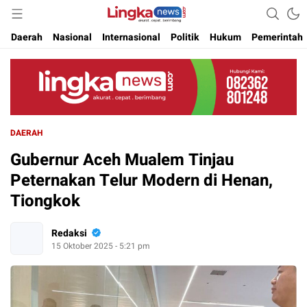
Akurat. Cepat & Berimbang
Lingkanews
Daerah
Nasional
Internasional
Politik
Hukum
Pemerintah
DAERAH
Gubernur Aceh Mualem Tinjau
Peternakan Telur Modern di Henan,
Tiongkok
Redaksi
15 Oktober 2025 - 5:21 pm