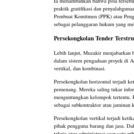
Ia menambahkan bahwa pola tersebu
praktik gratifikasi dan penyalahguna
Pembuat Komitmen (PPK) atau Pengg
sebagai pelanggaran hukum yang me
Persekongkolan Tender Terstru
Lebih lanjut, Muzakir menjabarkan b
dalam sistem pengadaan proyek di Ac
vertikal, dan kombinasi.
Persekongkolan horizontal terjadi ke
pemenang. Mereka saling tukar info
menguntungkan kelompok tertentu. Pe
sebagai subkontraktor atau jaminan 
Persekongkolan vertikal terjadi keti
pihak pengguna barang dan jasa. D
teknis atau administrasi agar satu p