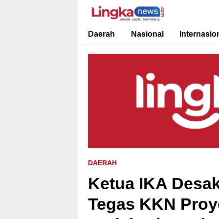
Lingkanews
Akurat. Cepat & Berimbang
Daerah
Nasional
Internasio
DAERAH
Ketua IKA Desa
Tegas KKN Proy