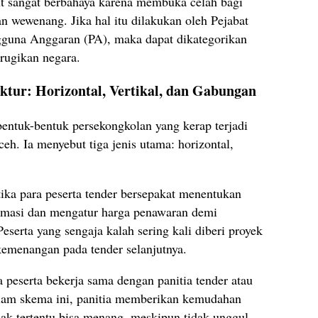
t sangat berbahaya karena membuka celah bagi
an wewenang. Jika hal itu dilakukan oleh Pejabat
una Anggaran (PA), maka dapat dikategorikan
rugikan negara.
ktur: Horizontal, Vertikal, dan Gabungan
entuk-bentuk persekongkolan yang kerap terjadi
eh. Ia menyebut tiga jenis utama: horizontal,
tika para peserta tender bersepakat menentukan
rmasi dan mengatur harga penawaran demi
serta yang sengaja kalah sering kali diberi proyek
kemenangan pada tender selanjutnya.
ka peserta bekerja sama dengan panitia tender atau
alam skema ini, panitia memberikan kemudahan
ihak tertentu bisa menang, meskipun tidak unggul