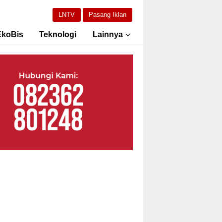
LNTV
Pasang Iklan
EkoBis
Teknologi
Lainnya