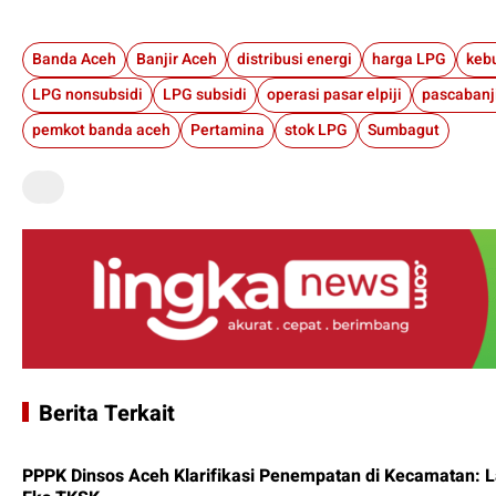
Banda Aceh
Banjir Aceh
distribusi energi
harga LPG
keb
LPG nonsubsidi
LPG subsidi
operasi pasar elpiji
pascabanj
pemkot banda aceh
Pertamina
stok LPG
Sumbagut
Berita Terkait
PPPK Dinsos Aceh Klarifikasi Penempatan di Kecamatan: 