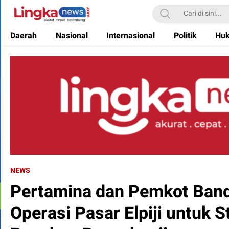
Lingkanews
Akurat. Cepat & Berimbang
Daerah
Nasional
Internasional
Politik
Hu
NEWS
Pertamina dan Pemkot Band
Operasi Pasar Elpiji untuk S