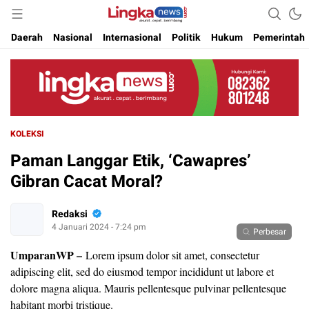
Akurat. Cepat & Berimbang
Lingkanews
Daerah
Nasional
Internasional
Politik
Hukum
Pemerintah
KOLEKSI
Paman Langgar Etik, ‘Cawapres’
Gibran Cacat Moral?
Redaksi
4 Januari 2024 - 7:24 pm
Perbesar
UmparanWP
–
Lorem ipsum dolor sit amet, consectetur
adipiscing elit, sed do eiusmod tempor incididunt ut labore et
dolore magna aliqua. Mauris pellentesque pulvinar pellentesque
habitant morbi tristique.