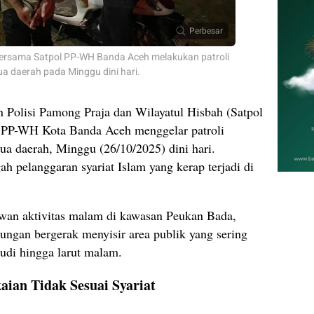
Perbesar
ersama Satpol PP-WH Banda Aceh melakukan patroli
 daerah pada Minggu dini hari.
 Polisi Pamong Praja dan Wilayatul Hisbah (Satpol
 PP-WH Kota Banda Aceh menggelar patroli
ua daerah, Minggu (26/10/2025) dini hari.
h pelanggaran syariat Islam yang kerap terjadi di
 rawan aktivitas malam di kawasan Peukan Bada,
ngan bergerak menyisir area publik yang sering
udi hingga larut malam.
aian Tidak Sesuai Syariat