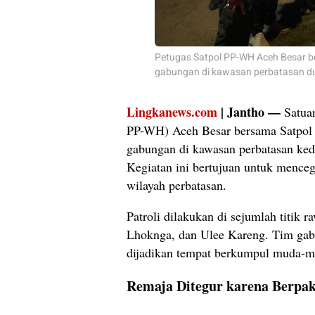
Petugas Satpol PP-WH Aceh Besar b
gabungan di kawasan perbatasan dua
Lingkanews.com
| Jantho —
Satuan
PP-WH) Aceh Besar bersama Satpol
gabungan di kawasan perbatasan ked
Kegiatan ini bertujuan untuk mencega
wilayah perbatasan.
Patroli dilakukan di sejumlah titik
Lhoknga, dan Ulee Kareng. Tim gabu
dijadikan tempat berkumpul muda-m
Remaja Ditegur karena Berpak