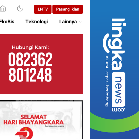
LNTV
Pasang Iklan
EkoBis
Teknologi
Lainnya