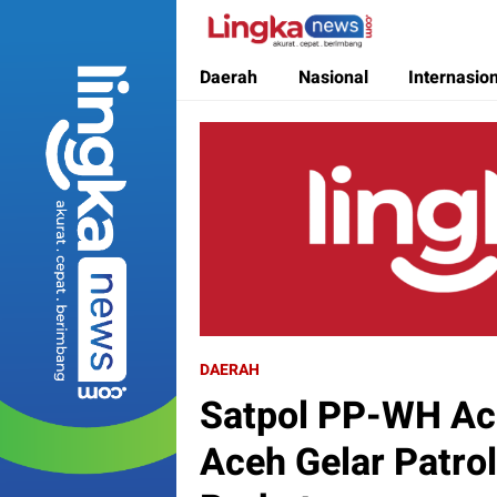
Lingkanews
Akurat. Cepat & Berimbang
Daerah
Nasional
Internasio
DAERAH
Satpol PP-WH Ac
Aceh Gelar Patro