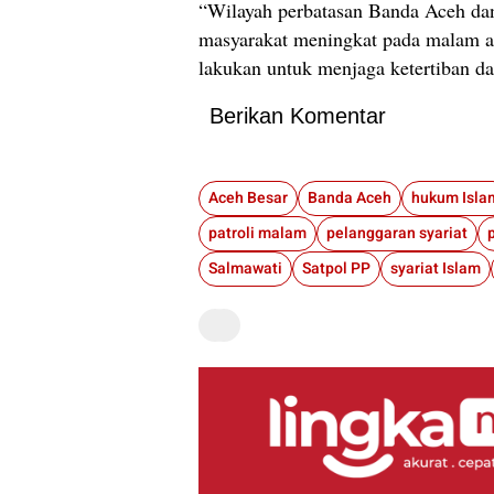
“Wilayah perbatasan Banda Aceh dan
masyarakat meningkat pada malam ak
lakukan untuk menjaga ketertiban da
Berikan Komentar
Aceh Besar
Banda Aceh
hukum Isla
patroli malam
pelanggaran syariat
Salmawati
Satpol PP
syariat Islam