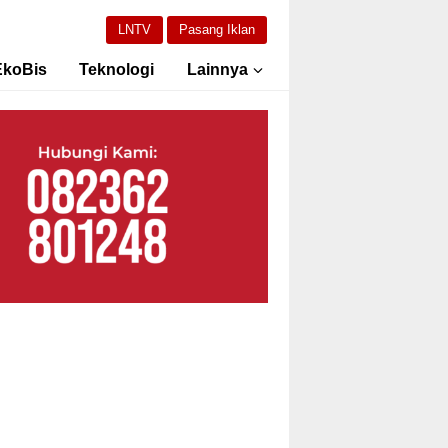
LNTV
Pasang Iklan
EkoBis
Teknologi
Lainnya