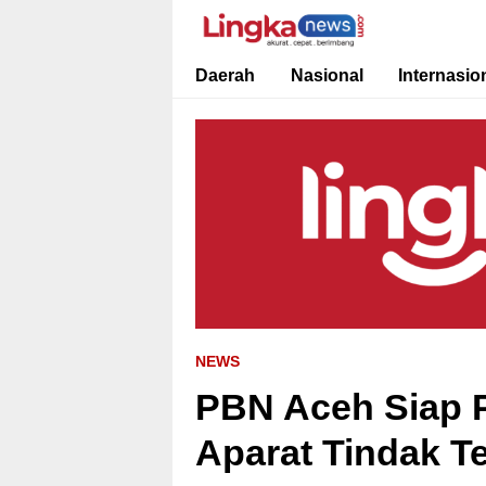
Lingkanews
Akurat. Cepat & Berimbang
Daerah
Nasional
Internasio
NEWS
PBN Aceh Siap 
Aparat Tindak T