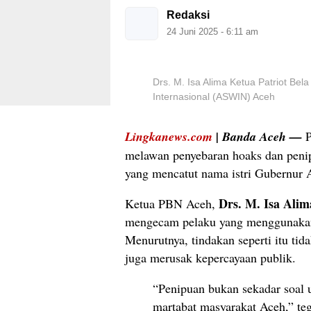
Redaksi
24 Juni 2025 - 6:11 am
Drs. M. Isa Alima Ketua Patriot Be
Internasional (ASWIN) Aceh
Lingkanews.com
|
Banda Aceh
—
P
melawan penyebaran hoaks dan penipu
yang mencatut nama istri Gubernur
Drs. M. Isa Alim
Ketua PBN Aceh,
mengecam pelaku yang menggunakan
Menurutnya, tindakan seperti itu ti
juga merusak kepercayaan publik.
“Penipuan bukan sekadar soal 
martabat masyarakat Aceh,” teg