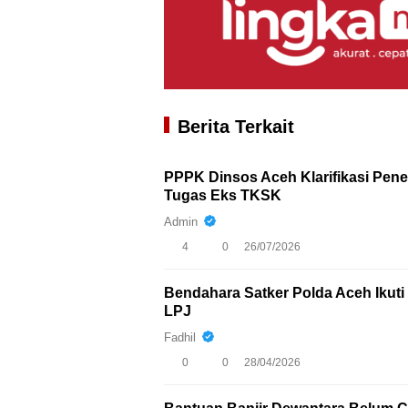
Berita Terkait
PPPK Dinsos Aceh Klarifikasi Pen
Tugas Eks TKSK
Admin
4
0
26/07/2026
Bendahara Satker Polda Aceh Iku
LPJ
Fadhil
0
0
28/04/2026