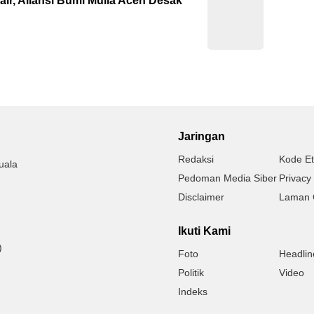
ir, Aliansi Bumi Mulia Aceh Desak
Jaringan
Redaksi
Kode Et
uala
Pedoman Media Siber
Privacy 
Disclaimer
Laman 
Ikuti Kami
)
Foto
Headlin
Politik
Video
Indeks