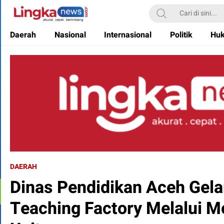
Lingkanews
Akurat. Cepat & Berimbang
Daerah
Nasional
Internasional
Politik
Hu
DAERAH
Dinas Pendidikan Aceh Gela
Teaching Factory Melalui Mo