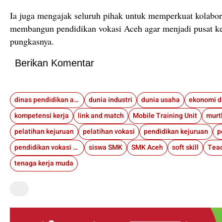
Ia juga mengajak seluruh pihak untuk memperkuat kolabor
membangun pendidikan vokasi Aceh agar menjadi pusat ke
pungkasnya.
Berikan Komentar
dinas pendidikan aceh
dunia industri
dunia usaha
ekonomi d
kompetensi kerja
link and match
Mobile Training Unit
murt
pelatihan kejuruan
pelatihan vokasi
pendidikan kejuruan
pendidikan vokasi Aceh
siswa SMK
SMK Aceh
soft skill
Teac
tenaga kerja muda