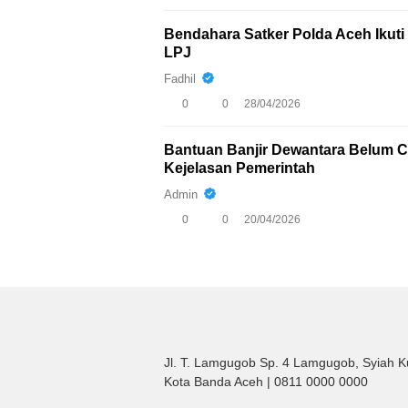
Bendahara Satker Polda Aceh Iku
LPJ
Fadhil
0
0
28/04/2026
Bantuan Banjir Dewantara Belum Ca
Kejelasan Pemerintah
Admin
0
0
20/04/2026
Jl. T. Lamgugob Sp. 4 Lamgugob, Syiah K
Kota Banda Aceh | 0811 0000 0000