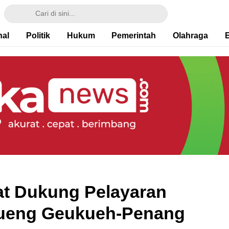
nal
Politik
Hukum
Pemerintah
Olahraga
at Dukung Pelayaran
Krueng Geukueh-Penang