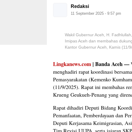
Redaksi
11 September 2025 - 9:57 pm
Wakil Gubernur Aceh, H. Fadhlull
Imipas Aceh dan membahas dukung
Kantor Gubernur Aceh, Kamis (11/9
Lingkanews.com
| Banda Aceh —
W
menghadiri rapat koordinasi bersa
Pemasyarakatan (Kemenko Kumham I
(11/9/2025). Rapat ini membahas ren
Krueng Geukueh-Penang yang direnc
Rapat dihadiri Deputi Bidang Koordi
Pemanfaatan, Pemberdayaan dan Perl
Deputi Kerjasama Keimigrasian, Asi
Tim Revisi UUPA, serta jajaran SKP