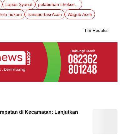
Lapas Syariat
pelabuhan Lhokseumawe
elola hukum
transportasi Aceh
Wagub Aceh
Tim Redaksi
empatan di Kecamatan: Lanjutkan