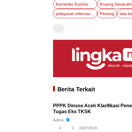
Kemenko Kumham Imipas
Krueng Geukueh
pelayaran internasional
Penang
tata k
Berita Terkait
PPPK Dinsos Aceh Klarifikasi Pen
Tugas Eks TKSK
Admin
4
0
26/07/2026