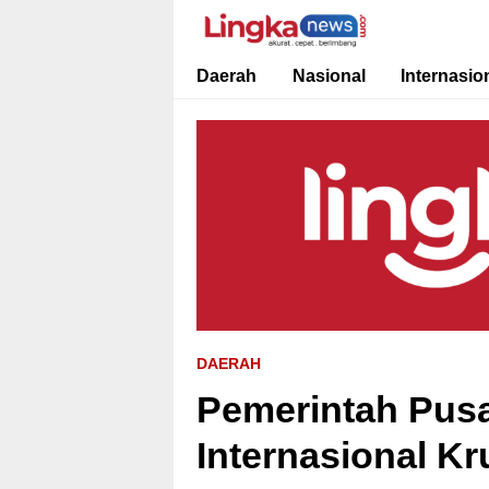
Lingkanews
Akurat. Cepat & Berimbang
Daerah
Nasional
Internasio
DAERAH
Pemerintah Pus
Internasional 