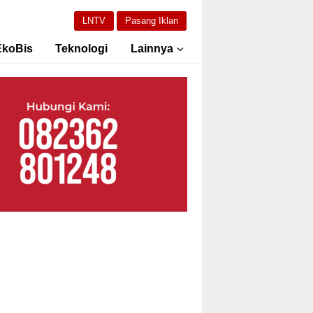
LNTV
Pasang Iklan
EkoBis
Teknologi
Lainnya