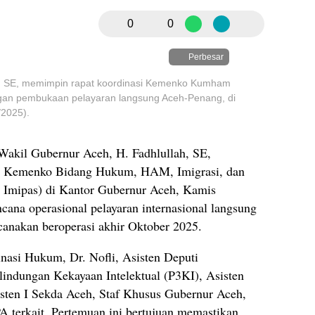
0
0
Perbesar
ah, SE, memimpin rapat koordinasi Kemenko Kumham
an pembukaan pelayaran langsung Aceh-Penang, di
/2025).
akil Gubernur Aceh, H. Fadhlullah, SE,
ma Kemenko Bidang Hukum, HAM, Imigrasi, dan
mipas) di Kantor Gubernur Aceh, Kamis
cana operasional pelayaran internasional langsung
anakan beroperasi akhir Oktober 2025.
nasi Hukum, Dr. Nofli, Asisten Deputi
indungan Kekayaan Intelektual (P3KI), Asisten
sten I Sekda Aceh, Staf Khusus Gubernur Aceh,
A terkait. Pertemuan ini bertujuan memastikan