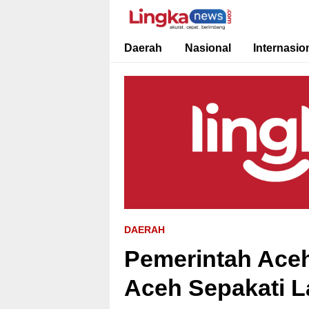
Lingkanews
Akurat. Cepat & Berimbang
Daerah
Nasional
Internasio
DAERAH
Pemerintah Ace
Aceh Sepakati L