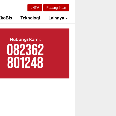
LNTV
Pasang Iklan
EkoBis
Teknologi
Lainnya