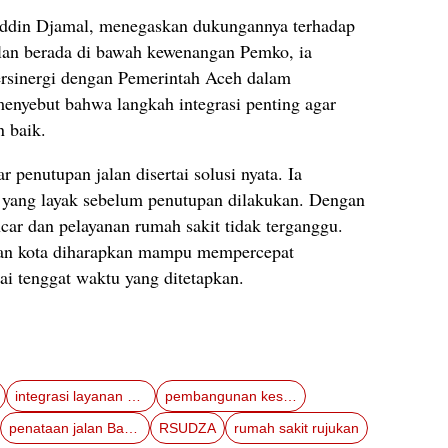
duddin Djamal, menegaskan dukungannya terhadap
lan berada di bawah kewenangan Pemko, ia
rsinergi dengan Pemerintah Aceh dalam
 menyebut bahwa langkah integrasi penting agar
n baik.
 penutupan jalan disertai solusi nyata. Ia
f yang layak sebelum penutupan dilakukan. Dengan
ancar dan pelayanan rumah sakit tidak terganggu.
 dan kota diharapkan mampu mempercepat
i tenggat waktu yang ditetapkan.
integrasi layanan kesehatan
pembangunan kesehatan Aceh
penataan jalan Banda Aceh
RSUDZA
rumah sakit rujukan