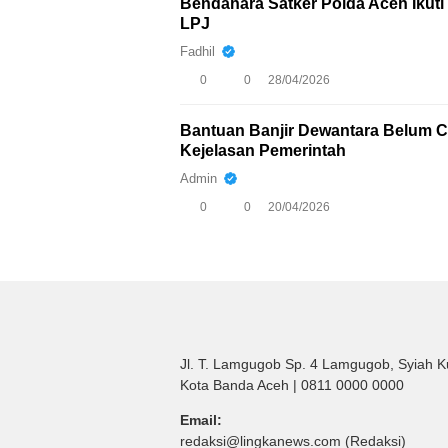
Bendahara Satker Polda Aceh Iku
LPJ
Fadhil
0
0
28/04/2026
Bantuan Banjir Dewantara Belum Ca
Kejelasan Pemerintah
Admin
0
0
20/04/2026
Jl. T. Lamgugob Sp. 4 Lamgugob, Syiah K
Kota Banda Aceh | 0811 0000 0000
Email:
redaksi@lingkanews.com (Redaksi)