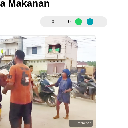
a Makanan
0
0
Perbesar