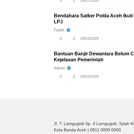
4
0
26/07/2026
Bendahara Satker Polda Aceh Iku
LPJ
Fadhil
0
0
28/04/2026
Bantuan Banjir Dewantara Belum Ca
Kejelasan Pemerintah
Admin
0
0
20/04/2026
Jl. T. Lamgugob Sp. 4 Lamgugob, Syiah K
Kota Banda Aceh | 0811 0000 0000