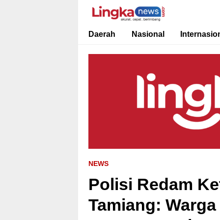
Lingkanews
Akurat. Cepat & Berimbang
Daerah
Nasional
Internasio
NEWS
Polisi Redam Ke
Tamiang: Warga 