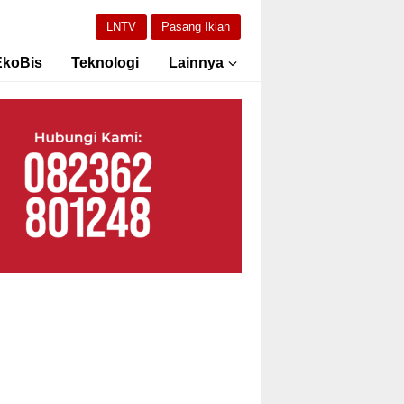
LNTV
Pasang Iklan
EkoBis
Teknologi
Lainnya