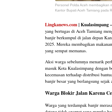
Personel Polda Aceh membagikan m
Kantor Bupati Aceh Tamiang pada 
Lingkanews.com
| Kualasimpang
yang bertugas di Aceh Tamiang meng
banjir berkumpul di jalan depan Ka
2025. Mereka membagikan makanan l
yang sempat memanas.
Aksi warga sebelumnya menarik perh
masuk Kota Kualasimpang dengan ber
kecemasan terhadap distribusi bantu
banjir besar yang berlangsung sejak
Warga Blokir Jalan Karena C
Warga yang terdampak banjir merasa
datang tidak secepat yang mereka ha