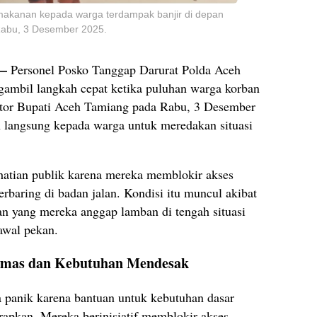
akanan kepada warga terdampak banjir di depan
Rabu, 3 Desember 2025.
 —
Personel Posko Tanggap Darurat Polda Aceh
ambil langkah cepat ketika puluhan warga korban
ntor Bupati Aceh Tamiang pada Rabu, 3 Desember
angsung kepada warga untuk meredakan situasi
atian publik karena mereka memblokir akses
baring di badan jalan. Kondisi itu muncul akibat
an yang mereka anggap lamban di tengah situasi
 awal pekan.
emas dan Kebutuhan Mendesak
 panik karena bantuan untuk kebutuhan dasar
rapkan. Mereka berinisiatif memblokir akses