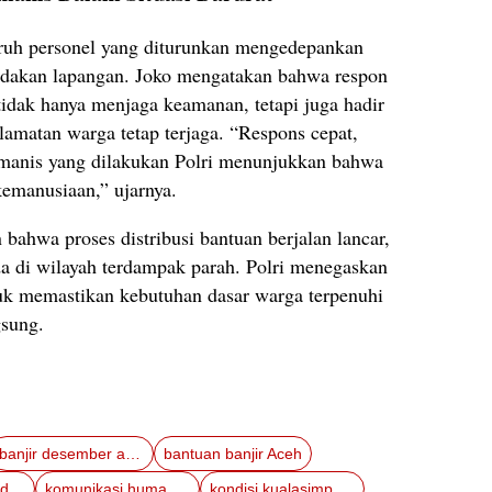
uh personel yang diturunkan mengedepankan
ndakan lapangan. Joko mengatakan bahwa respon
 tidak hanya menjaga keamanan, tetapi juga hadir
amatan warga tetap terjaga. “Respons cepat,
umanis yang dilakukan Polri menunjukkan bahwa
kemanusiaan,” ujarnya.
bahwa proses distribusi bantuan berjalan lancar,
da di wilayah terdampak parah. Polri menegaskan
tuk memastikan kebutuhan dasar warga terpenuhi
gsung.
banjir desember aceh
bantuan banjir Aceh
Kabid Humas Polda Aceh
komunikasi humanis polri
kondisi kualasimpang