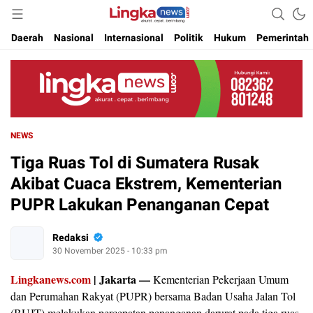
Akurat. Cepat & Berimbang
Lingkanews
Daerah
Nasional
Internasional
Politik
Hukum
Pemerintah
NEWS
Tiga Ruas Tol di Sumatera Rusak
Akibat Cuaca Ekstrem, Kementerian
PUPR Lakukan Penanganan Cepat
Redaksi
30 November 2025 - 10:33 pm
Lingkanews.com
| Jakarta —
Kementerian Pekerjaan Umum
dan Perumahan Rakyat (PUPR) bersama Badan Usaha Jalan Tol
(BUJT) melakukan percepatan penanganan darurat pada tiga ruas