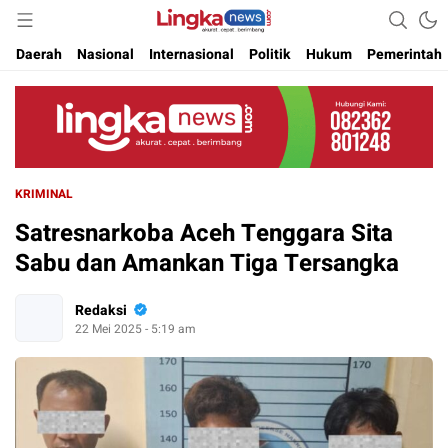
Akurat. Cepat & Berimbang
Lingkanews
Daerah
Nasional
Internasional
Politik
Hukum
Pemerintah
KRIMINAL
Satresnarkoba Aceh Tenggara Sita
Sabu dan Amankan Tiga Tersangka
Redaksi
22 Mei 2025 - 5:19 am