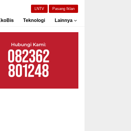
LNTV
Pasang Iklan
EkoBis
Teknologi
Lainnya