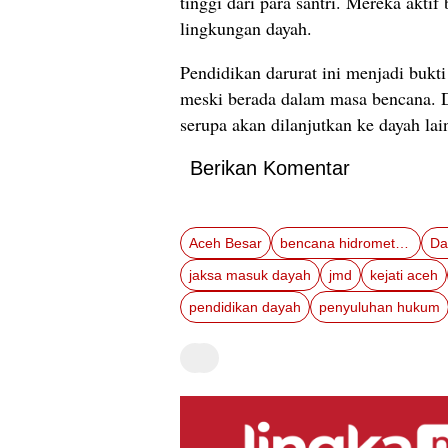
tinggi dari para santri. Mereka akti
lingkungan dayah.
Pendidikan darurat ini menjadi bukt
meski berada dalam masa bencana. 
serupa akan dilanjutkan ke dayah la
Berikan Komentar
Aceh Besar
bencana hidrometeorologi
Da
jaksa masuk dayah
jmd
kejati aceh
pendidikan dayah
penyuluhan hukum