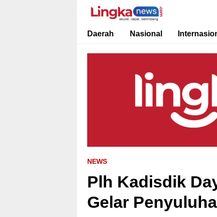
Lingkanews
Akurat. Cepat & Berimbang
Daerah
Nasional
Internasio
NEWS
Plh Kadisdik Da
Gelar Penyuluha