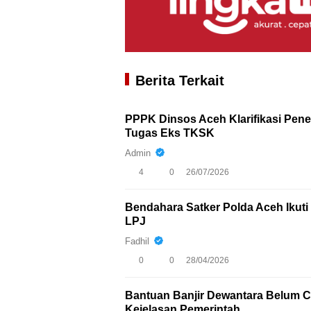
Berita Terkait
PPPK Dinsos Aceh Klarifikasi Pen
Tugas Eks TKSK
Admin
4
0
26/07/2026
Bendahara Satker Polda Aceh Iku
LPJ
Fadhil
0
0
28/04/2026
Bantuan Banjir Dewantara Belum Ca
Kejelasan Pemerintah