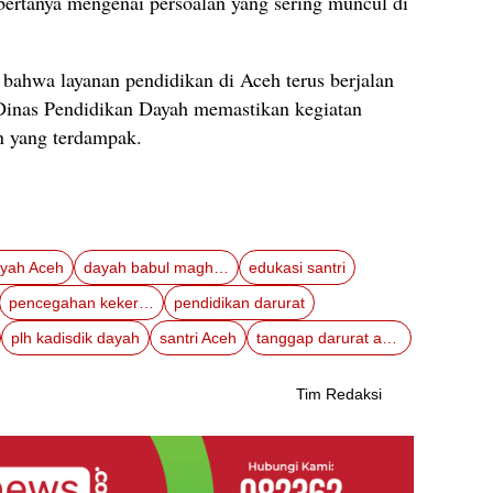
f bertanya mengenai persoalan yang sering muncul di
i bahwa layanan pendidikan di Aceh terus berjalan
Dinas Pendidikan Dayah memastikan kegiatan
in yang terdampak.
yah Aceh
dayah babul maghfirah
edukasi santri
pencegahan kekerasan dayah
pendidikan darurat
plh kadisdik dayah
santri Aceh
tanggap darurat aceh
Tim Redaksi