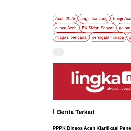
Aceh 2025
angin kencang
Banjir Ac
cuaca Aceh
EX Siklon Senyar
gelom
mitigasi bencana
peringatan cuaca
Berita Terkait
PPPK Dinsos Aceh Klarifikasi Pen