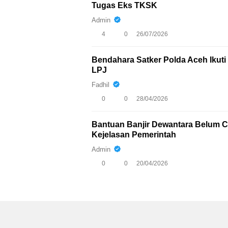
Tugas Eks TKSK
Admin
4
0
26/07/2026
Bendahara Satker Polda Aceh Iku
LPJ
Fadhil
0
0
28/04/2026
Bantuan Banjir Dewantara Belum Ca
Kejelasan Pemerintah
Admin
0
0
20/04/2026