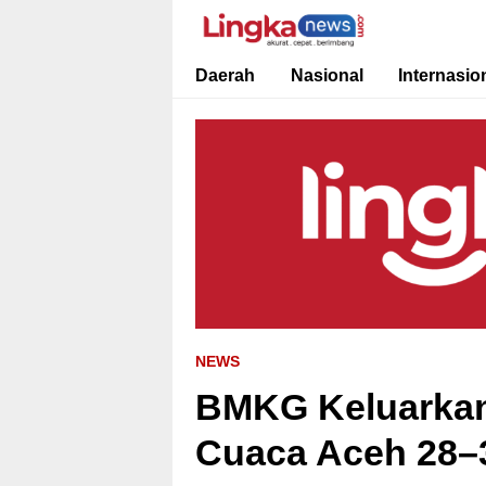
Lingkanews
Akurat. Cepat & Berimbang
Daerah
Nasional
Internasio
NEWS
BMKG Keluarkan 
Cuaca Aceh 28–