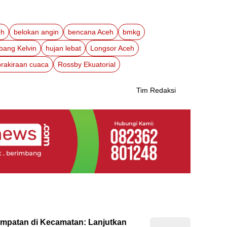
eh
belokan angin
bencana Aceh
bmkg
bang Kelvin
hujan lebat
Longsor Aceh
prakiraan cuaca
Rossby Ekuatorial
Tim Redaksi
empatan di Kecamatan: Lanjutkan