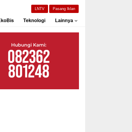
LNTV
Pasang Iklan
EkoBis
Teknologi
Lainnya