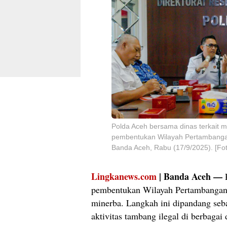
Polda Aceh bersama dinas terkait 
pembentukan Wilayah Pertambangan
Banda Aceh, Rabu (17/9/2025). [Fot
Lingkanews.com
| Banda Aceh —
P
pembentukan Wilayah Pertambangan
minerba. Langkah ini dipandang seb
aktivitas tambang ilegal di berbagai 