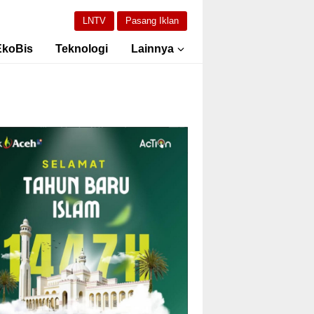
LNTV
Pasang Iklan
EkoBis
Teknologi
Lainnya