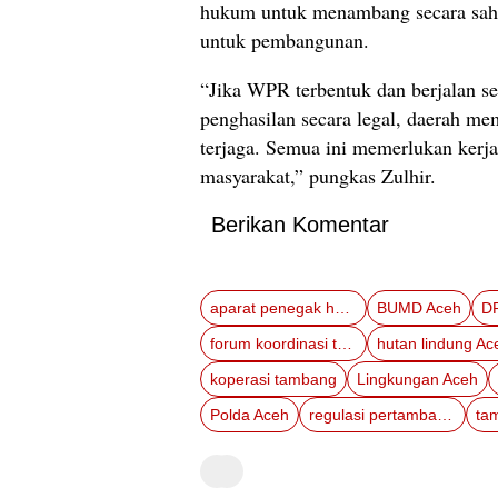
hukum untuk menambang secara sah
untuk pembangunan.
“Jika WPR terbentuk dan berjalan s
penghasilan secara legal, daerah m
terjaga. Semua ini memerlukan kerja
masyarakat,” pungkas Zulhir.
Berikan Komentar
aparat penegak hukum Aceh
BUMD Aceh
D
forum koordinasi tambang
hutan lindung Ac
koperasi tambang
Lingkungan Aceh
Polda Aceh
regulasi pertambangan
tam