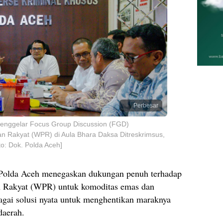
Perbesar
menggelar Focus Group Discussion (FGD)
 Rakyat (WPR) di Aula Bhara Daksa Ditreskrimsus,
o: Dok. Polda Aceh]
olda Aceh menegaskan dukungan penuh terhadap
 Rakyat (WPR) untuk komoditas emas dan
agai solusi nyata untuk menghentikan maraknya
daerah.