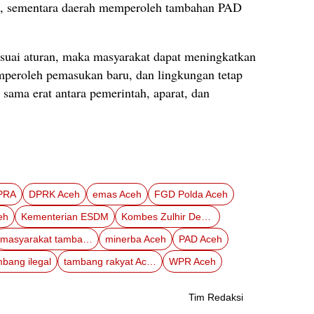
, sementara daerah memperoleh tambahan PAD
esuai aturan, maka masyarakat dapat meningkatkan
emperoleh pemasukan baru, dan lingkungan tetap
 sama erat antara pemerintah, aparat, dan
PRA
DPRK Aceh
emas Aceh
FGD Polda Aceh
eh
Kementerian ESDM
Kombes Zulhir Destrian
masyarakat tambang
minerba Aceh
PAD Aceh
bang ilegal
tambang rakyat Aceh
WPR Aceh
Tim Redaksi