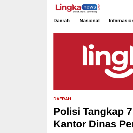
Lingkanews
Akurat. Cepat & Berimbang
Daerah
Nasional
Internasio
DAERAH
Polisi Tangkap 7
Kantor Dinas Pe