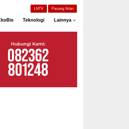
LNTV
Pasang Iklan
EkoBis
Teknologi
Lainnya