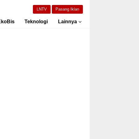
LNTV
Pasang Iklan
EkoBis
Teknologi
Lainnya