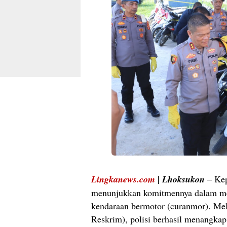
|
Lingkanews.com
Lhoksukon
– Kep
menunjukkan komitmennya dalam mem
kendaraan bermotor (curanmor). Mela
Reskrim), polisi berhasil menangka