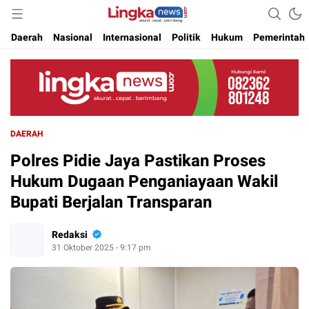
Akurat. Cepat & Berimbang
Lingkanews
Daerah
Nasional
Internasional
Politik
Hukum
Pemerintah
DAERAH
Polres Pidie Jaya Pastikan Proses
Hukum Dugaan Penganiayaan Wakil
Bupati Berjalan Transparan
Redaksi
31 Oktober 2025 - 9:17 pm