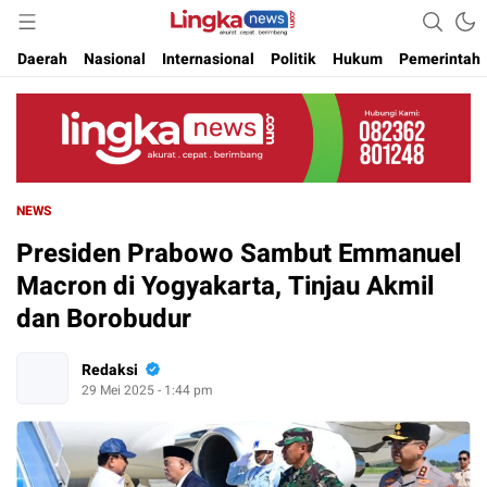
Akurat. Cepat & Berimbang
Lingkanews
Daerah
Nasional
Internasional
Politik
Hukum
Pemerintah
NEWS
Presiden Prabowo Sambut Emmanuel
Macron di Yogyakarta, Tinjau Akmil
dan Borobudur
Redaksi
29 Mei 2025 - 1:44 pm