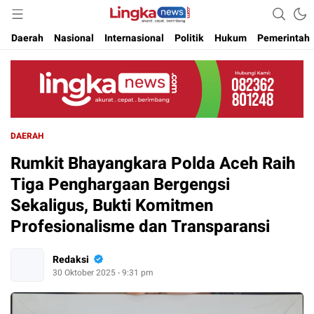
Akurat. Cepat & Berimbang
Lingkanews
Daerah
Nasional
Internasional
Politik
Hukum
Pemerintah
DAERAH
Rumkit Bhayangkara Polda Aceh Raih
Tiga Penghargaan Bergengsi
Sekaligus, Bukti Komitmen
Profesionalisme dan Transparansi
Redaksi
30 Oktober 2025 - 9:31 pm