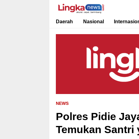
Lingkanews
Akurat. Cepat & Berimbang
Daerah
Nasional
Internasio
NEWS
Polres Pidie Ja
Temukan Santri 