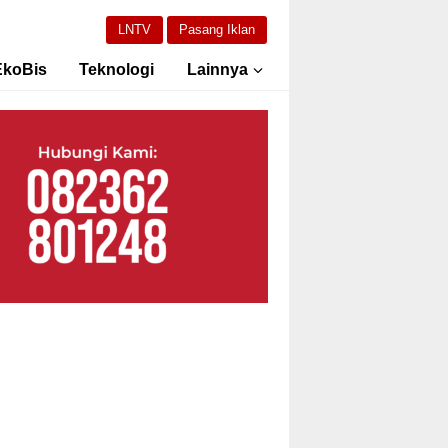
LNTV
Pasang Iklan
EkoBis
Teknologi
Lainnya