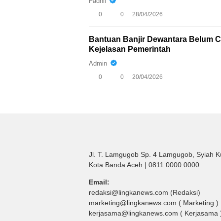
Fadhil
0
0
28/04/2026
Bantuan Banjir Dewantara Belum Ca
Kejelasan Pemerintah
Admin
0
0
20/04/2026
Jl. T. Lamgugob Sp. 4 Lamgugob, Syiah K
Kota Banda Aceh | 0811 0000 0000
Email:
redaksi@lingkanews.com (Redaksi)
marketing@lingkanews.com ( Marketing )
kerjasama@lingkanews.com ( Kerjasama 