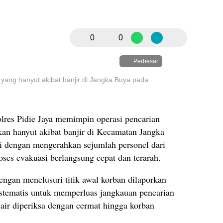
0
0
Perbesar
yang hanyut akibat banjir di Jangka Buya pada
lres Pidie Jaya memimpin operasi pencarian
rkan hanyut akibat banjir di Kecamatan Jangka
gi dengan mengerahkan sejumlah personel dari
ses evakuasi berlangsung cepat dan terarah.
engan menelusuri titik awal korban dilaporkan
sistematis untuk memperluas jangkauan pencarian
 air diperiksa dengan cermat hingga korban