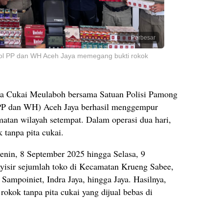
Perbesar
ol PP dan WH Aceh Jaya memegang bukti rokok
a Cukai Meulaboh bersama Satuan Polisi Pamong
 PP dan WH) Aceh Jaya berhasil menggempur
amatan wilayah setempat. Dalam operasi dua hari,
 tanpa pita cukai.
Senin, 8 September 2025 hingga Selasa, 9
isir sejumlah toko di Kecamatan Krueng Sabee,
Sampoiniet, Indra Jaya, hingga Jaya. Hasilnya,
kok tanpa pita cukai yang dijual bebas di