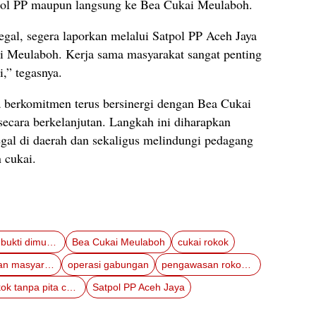
tpol PP maupun langsung ke Bea Cukai Meulaboh.
legal, segera laporkan melalui Satpol PP Aceh Jaya
i Meulaboh. Kerja sama masyarakat sangat penting
i,” tegasnya.
a berkomitmen terus bersinergi dengan Bea Cukai
secara berkelanjutan. Langkah ini diharapkan
al di daerah dan sekaligus melindungi pedagang
 cukai.
barang bukti dimusnahkan
Bea Cukai Meulaboh
cukai rokok
kesehatan masyarakat
operasi gabungan
pengawasan rokok ilegal
rokok tanpa pita cukai
Satpol PP Aceh Jaya