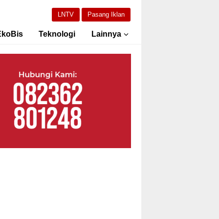
LNTV
Pasang Iklan
EkoBis
Teknologi
Lainnya