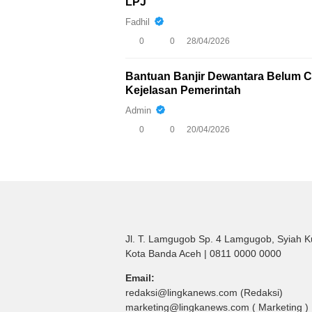
LPJ
Fadhil
0
0
28/04/2026
Bantuan Banjir Dewantara Belum Ca
Kejelasan Pemerintah
Admin
0
0
20/04/2026
Jl. T. Lamgugob Sp. 4 Lamgugob, Syiah K
Kota Banda Aceh | 0811 0000 0000
Email:
redaksi@lingkanews.com (Redaksi)
marketing@lingkanews.com ( Marketing )