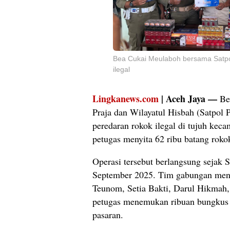
Bea Cukai Meulaboh bersama Satp
ilegal
Lingkanews.com
| Aceh Jaya —
Be
Praja dan Wilayatul Hisbah (Satpol
peredaran rokok ilegal di tujuh kec
petugas menyita 62 ribu batang rokok
Operasi tersebut berlangsung sejak 
September 2025. Tim gabungan meny
Teunom, Setia Bakti, Darul Hikmah, 
petugas menemukan ribuan bungkus ro
pasaran.