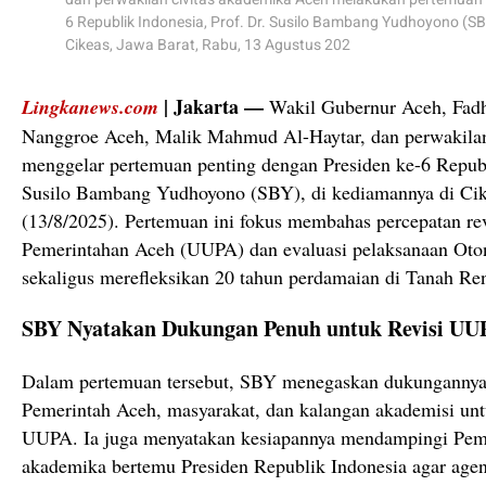
6 Republik Indonesia, Prof. Dr. Susilo Bambang Yudhoyono (SB
Cikeas, Jawa Barat, Rabu, 13 Agustus 202
| Jakarta —
Lingkanews.com
Wakil Gubernur Aceh, Fadh
Nanggroe Aceh, Malik Mahmud Al-Haytar, dan perwakilan
menggelar pertemuan penting dengan Presiden ke-6 Republ
Susilo Bambang Yudhoyono (SBY), di kediamannya di Cik
(13/8/2025). Pertemuan ini fokus membahas percepatan r
Pemerintahan Aceh (UUPA) dan evaluasi pelaksanaan Oto
sekaligus merefleksikan 20 tahun perdamaian di Tanah Re
SBY Nyatakan Dukungan Penuh untuk Revisi UU
Dalam pertemuan tersebut, SBY menegaskan dukungannya
Pemerintah Aceh, masyarakat, dan kalangan akademisi un
UUPA. Ia juga menyatakan kesiapannya mendampingi Peme
akademika bertemu Presiden Republik Indonesia agar agend