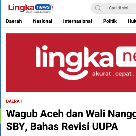
Lingkanews
Akurat. Cepat & Berimbang
Daerah
Nasional
Internasional
Politik
Hu
DAERAH
Wagub Aceh dan Wali Nang
SBY, Bahas Revisi UUPA