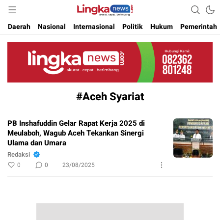
Akurat. Cepat & Berimbang
Lingkanews
Daerah
Nasional
Internasional
Politik
Hukum
Pemerintah
#Aceh Syariat
PB Inshafuddin Gelar Rapat Kerja 2025 di
Meulaboh, Wagub Aceh Tekankan Sinergi
Ulama dan Umara
Redaksi
0
0
23/08/2025