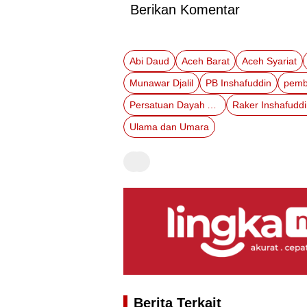
Berikan Komentar
Abi Daud
Aceh Barat
Aceh Syariat
Munawar Djalil
PB Inshafuddin
pemb
Persatuan Dayah Aceh
Ulama dan Umara
Berita Terkait