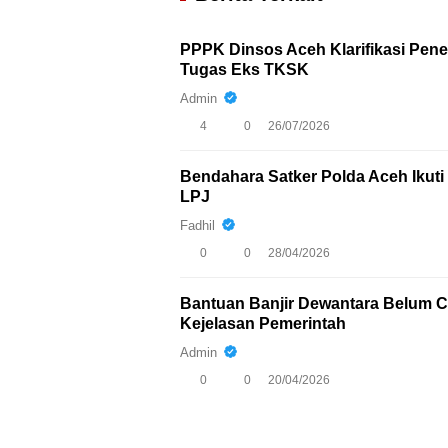
PPPK Dinsos Aceh Klarifikasi Pen
Tugas Eks TKSK
Admin
4
0
26/07/2026
Bendahara Satker Polda Aceh Iku
LPJ
Fadhil
0
0
28/04/2026
Bantuan Banjir Dewantara Belum Ca
Kejelasan Pemerintah
Admin
0
0
20/04/2026