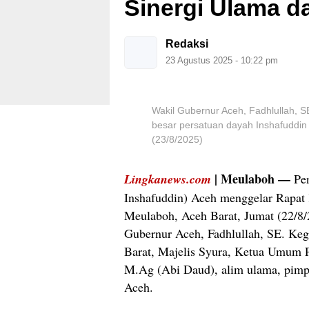
Sinergi Ulama 
Redaksi
23 Agustus 2025 - 10:22 pm
Wakil Gubernur Aceh, Fadhlullah, 
besar persatuan dayah Inshafuddin 
(23/8/2025)
| Meulaboh —
Lingkanews.com
Pen
Inshafuddin) Aceh menggelar Rapat 
Meulaboh, Aceh Barat, Jumat (22/8/2
Gubernur Aceh, Fadhlullah, SE. Kegi
Barat, Majelis Syura, Ketua Umum 
M.Ag (Abi Daud), alim ulama, pimpi
Aceh.