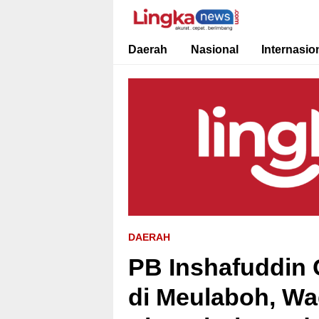
Lingkanews
Akurat. Cepat & Berimbang
Daerah
Nasional
Internasio
DAERAH
PB Inshafuddin 
di Meulaboh, W