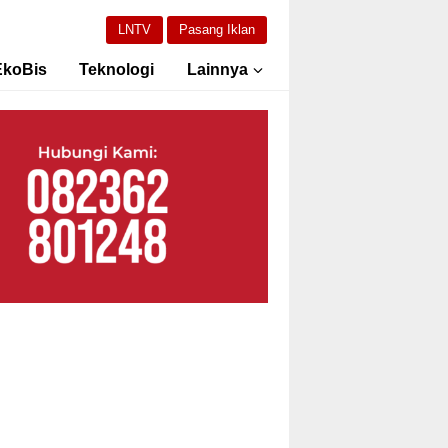
LNTV
Pasang Iklan
EkoBis
Teknologi
Lainnya