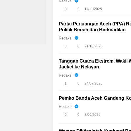
Redaksi
0
0
11/11/2025
Partai Perjuangan Aceh (PPA) Re
Politik Bersih dan Berkeadilan
Redaksi
0
0
21/10/2025
Tanggap Cuaca Ekstrem, Wakil W
Jacket ke Nelayan
Redaksi
1
0
24/07/2025
Pemko Banda Aceh Gandeng Kom
Redaksi
0
0
8/06/2025