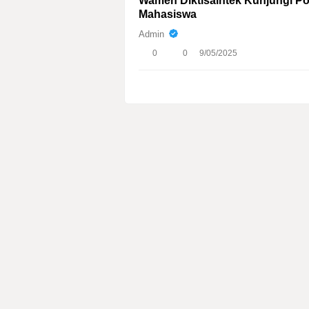
Wamen Diktisaintek Kunjungi Pol
Mahasiswa
Admin
0
0
9/05/2025