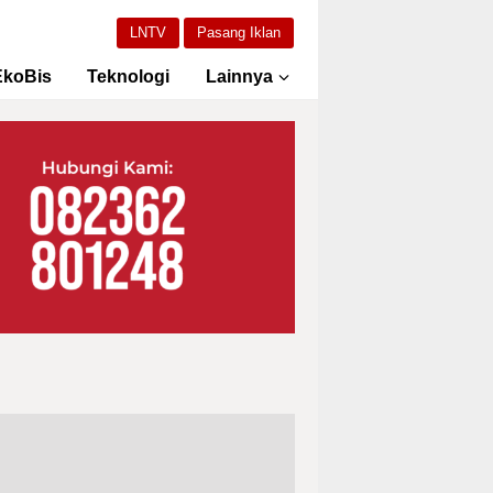
LNTV
Pasang Iklan
EkoBis
Teknologi
Lainnya