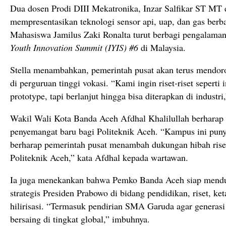
Dua
dosen
Prodi
DIII
Mekatronika,
Inzar
Salfikar
ST
MT
mempresentasikan
teknologi
sensor
api,
uap,
dan
gas
berb
Mahasiswa
Jamilus
Zaki
Ronalta
turut
berbagi
pengalama
Youth
Innovation
Summit (
IYIS) #
6
di
Malaysia.
Stella
menambahkan,
pemerintah
pusat
akan
terus
mendor
di
perguruan
tinggi
vokasi. “
Kami
ingin
riset-
riset
seperti
prototype,
tapi
berlanjut
hingga
bisa
diterapkan
di
industri
Wakil
Wali
Kota
Banda
Aceh
Afdhal
Khalilullah
berharap
penyemangat
baru
bagi
Politeknik
Aceh. “
Kampus
ini
pun
berharap
pemerintah
pusat
menambah
dukungan
hibah
ris
Politeknik
Aceh,”
kata
Afdhal
kepada
wartawan.
Ia
juga
menekankan
bahwa
Pemko
Banda
Aceh
siap
mend
strategis
Presiden
Prabowo
di
bidang
pendidikan,
riset,
ke
hilirisasi. “
Termasuk
pendirian
SMA
Garuda
agar
generas
bersaing
di
tingkat
global,”
imbuhnya.