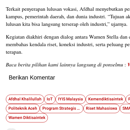
Terkait
penyerapan
lulusan
vokasi,
Afdhal
menyebutkan
pe
kampus,
pemerintah
daerah,
dan
dunia
industri. “
Tujuan
a
lulusan
kita
bisa
langsung
terserap
oleh
industri,”
ujarnya.
Kegiatan
diakhiri
dengan
dialog
antara
Wamen
Stella
dan
membahas
kendala
riset,
koneksi
industri,
serta
peluang
p
terapan.
Baca berita pilihan kami lainnya langsung di ponselmu
:
Berikan Komentar
Afdhal Khalilullah
IoT
IYIS Malaysia
Kemendiktisaintek
Politeknik Aceh
Program Strategis Presiden
Riset Mahasiswa
SMA
Wamen Diktisaintek