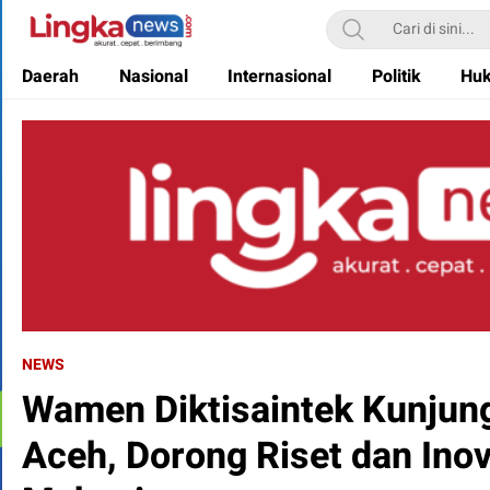
Lingkanews
Akurat. Cepat & Berimbang
Daerah
Nasional
Internasional
Politik
Hu
NEWS
Wamen Diktisaintek Kunjung
Aceh, Dorong Riset dan Inov