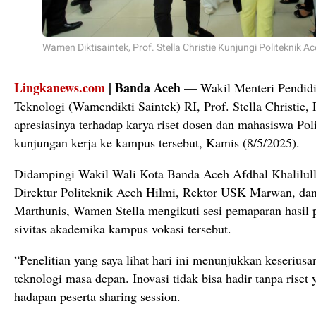
Wamen Diktisaintek, Prof. Stella Christie Kunjungi Politeknik Ac
Lingkanews.com
|
Banda
Aceh
—
Wakil
Menteri
Pendid
Teknologi (
Wamendikti
Saintek)
RI,
Prof.
Stella
Christie,
apresiasinya
terhadap
karya
riset
dosen
dan
mahasiswa
Pol
kunjungan
kerja
ke
kampus
tersebut,
Kamis (
8/
5/
2025).
Didampingi
Wakil
Wali
Kota
Banda
Aceh
Afdhal
Khalilul
Direktur
Politeknik
Aceh
Hilmi,
Rektor
USK
Marwan,
da
Marthunis,
Wamen
Stella
mengikuti
sesi
pemaparan
hasil
sivitas
akademika
kampus
vokasi
tersebut.
“
Penelitian
yang
saya
lihat
hari
ini
menunjukkan
keserius
teknologi
masa
depan.
Inovasi
tidak
bisa
hadir
tanpa
riset
hadapan
peserta
sharing
session.