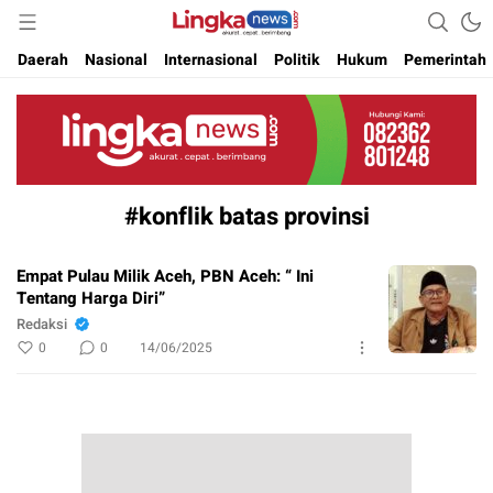
Akurat. Cepat & Berimbang
Lingkanews
Daerah
Nasional
Internasional
Politik
Hukum
Pemerintah
#konflik batas provinsi
Empat Pulau Milik Aceh, PBN Aceh: “ Ini
Tentang Harga Diri”
Redaksi
0
0
14/06/2025