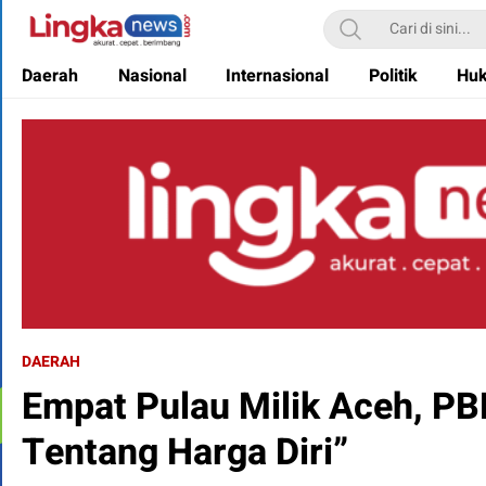
Lingkanews
Akurat. Cepat & Berimbang
Daerah
Nasional
Internasional
Politik
Hu
DAERAH
Empat Pulau Milik Aceh, PBN
Tentang Harga Diri”