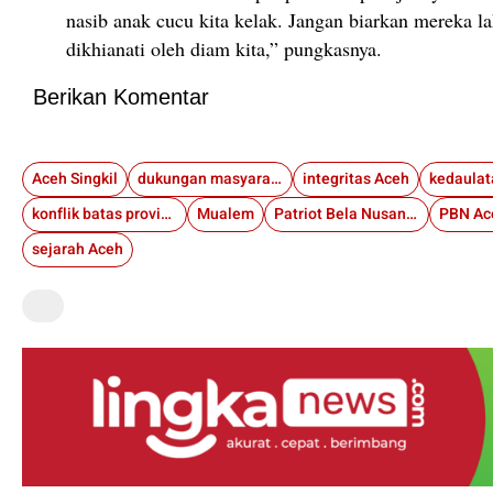
nasib anak cucu kita kelak. Jangan biarkan mereka la
dikhianati oleh diam kita,” pungkasnya.
Berikan Komentar
Aceh Singkil
dukungan masyarakat Aceh
integritas Aceh
konflik batas provinsi
Mualem
Patriot Bela Nusantara
PBN Ac
sejarah Aceh