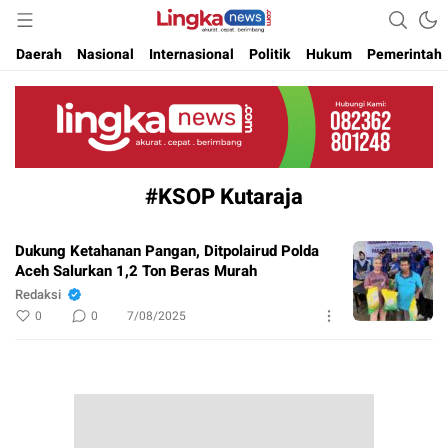
Akurat. Cepat & Berimbang
Lingkanews
Daerah
Nasional
Internasional
Politik
Hukum
Pemerintah
#KSOP Kutaraja
Dukung Ketahanan Pangan, Ditpolairud Polda
Aceh Salurkan 1,2 Ton Beras Murah
Redaksi
0
0
7/08/2025