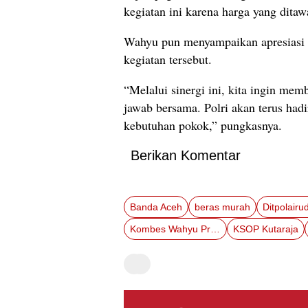
kegiatan ini karena harga yang ditaw
Wahyu pun menyampaikan apresiasi 
kegiatan tersebut.
“Melalui sinergi ini, kita ingin m
jawab bersama. Polri akan terus had
kebutuhan pokok,” pungkasnya.
Berikan Komentar
Banda Aceh
beras murah
Kombes Wahyu Prihatmaka
KSOP Kutaraja