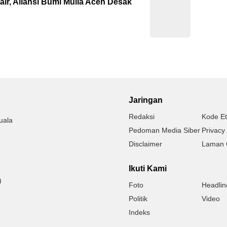
ir, Aliansi Bumi Mulia Aceh Desak
Jaringan
Redaksi
Kode Et
uala
Pedoman Media Siber
Privacy 
Disclaimer
Laman 
Ikuti Kami
)
Foto
Headlin
Politik
Video
Indeks