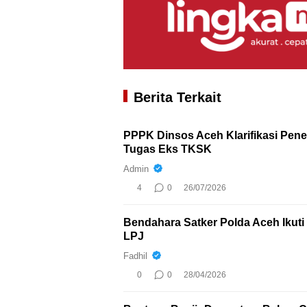
Berita Terkait
PPPK Dinsos Aceh Klarifikasi Pen
Tugas Eks TKSK
Admin
4
0
26/07/2026
Bendahara Satker Polda Aceh Iku
LPJ
Fadhil
0
0
28/04/2026