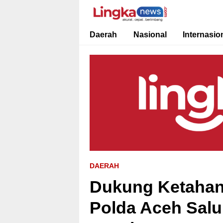
Lingkanews
Akurat. Cepat & Berimbang
Daerah
Nasional
Internasio
DAERAH
Dukung Ketahana
Polda Aceh Salu