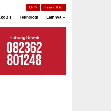
LNTV
Pasang Iklan
EkoBis
Teknologi
Lainnya