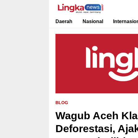
Lingkanews
Akurat. Cepat & Berimbang
Daerah
Nasional
Internasio
BLOG
Wagub Aceh Kla
Deforestasi, Aj