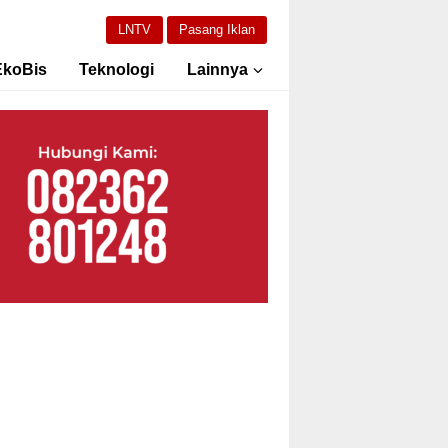
LNTV
Pasang Iklan
EkoBis
Teknologi
Lainnya