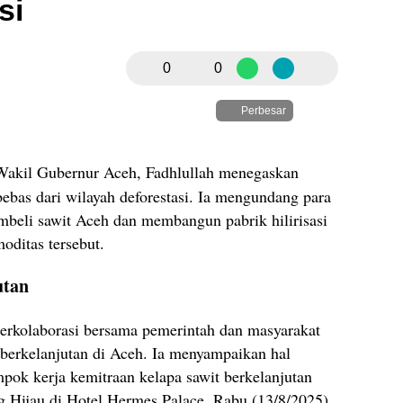
si
0
0
Perbesar
akil Gubernur Aceh, Fadhlullah menegaskan
bebas dari wilayah deforestasi. Ia mengundang para
mbeli sawit Aceh dan membangun pabrik hilirisasi
oditas tersebut.
utan
berkolaborasi bersama pemerintah dan masyarakat
 berkelanjutan di Aceh. Ia menyampaikan hal
mpok kerja kemitraan kelapa sawit berkelanjutan
ng Hijau di Hotel Hermes Palace, Rabu (13/8/2025).