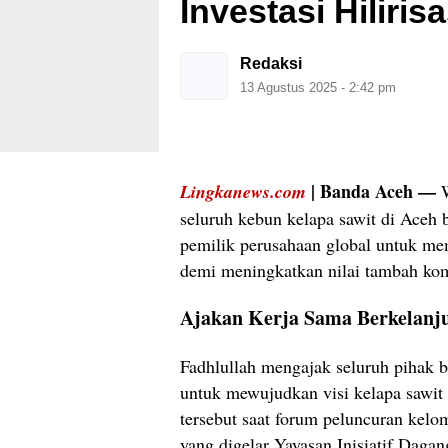
Investasi Hilirisa
Redaksi
13 Agustus 2025 - 2:42 pm
| Banda Aceh —
Lingkanews.com
W
seluruh kebun kelapa sawit di Aceh 
pemilik perusahaan global untuk me
demi meningkatkan nilai tambah kom
Ajakan Kerja Sama Berkelanj
Fadhlullah mengajak seluruh pihak 
untuk mewujudkan visi kelapa sawit
tersebut saat forum peluncuran kelo
yang digelar Yayasan Inisiatif Daga