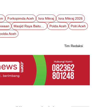
am
Forkopimda Aceh
Isra Mikraj
Isra Mikraj 2026
akwaan
Masjid Raya Baiturrahman
Polda Aceh
Polri Aceh
polda Aceh
Tim Redaksi