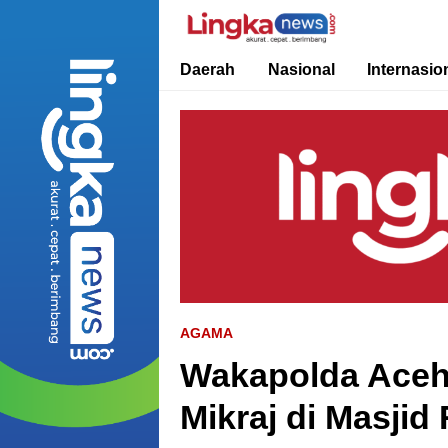
Lingkanews
Akurat. Cepat & Berimbang
Daerah
Nasional
Internasio
AGAMA
Wakapolda Aceh 
Mikraj di Masji