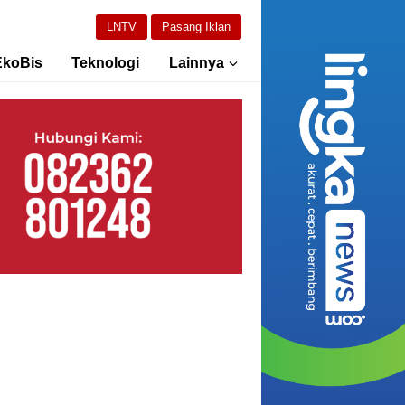
LNTV
Pasang Iklan
EkoBis
Teknologi
Lainnya