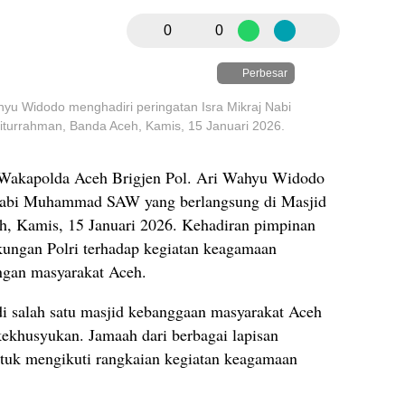
0
0
Perbesar
hyu Widodo menghadiri peringatan Isra Mikraj Nabi
urrahman, Banda Aceh, Kamis, 15 Januari 2026.
akapolda Aceh Brigjen Pol. Ari Wahyu Widodo
 Nabi Muhammad SAW yang berlangsung di Masjid
h, Kamis, 15 Januari 2026. Kehadiran pimpinan
ungan Polri terhadap kegiatan keagamaan
ngan masyarakat Aceh.
 di salah satu masjid kebanggaan masyarakat Aceh
kekhusyukan. Jamaah dari berbagai lapisan
tuk mengikuti rangkaian kegiatan keagamaan