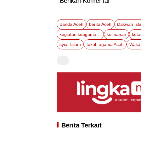
Berikan Komentar
Banda Aceh
berita Aceh
Dakwah Isl
kegiatan keagamaan
keimanan
ket
syiar Islam
tokoh agama Aceh
Waka
Berita Terkait