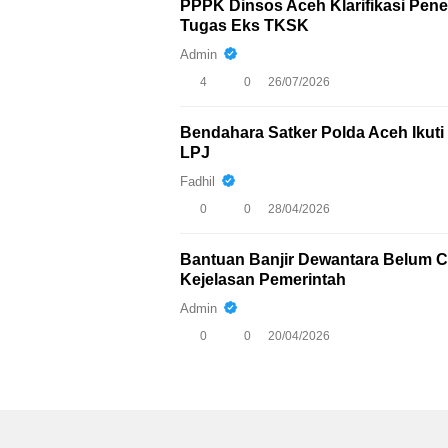
PPPK Dinsos Aceh Klarifikasi Pen
Tugas Eks TKSK
Admin
4
0
26/07/2026
Bendahara Satker Polda Aceh Iku
LPJ
Fadhil
0
0
28/04/2026
Bantuan Banjir Dewantara Belum Ca
Kejelasan Pemerintah
Admin
0
0
20/04/2026