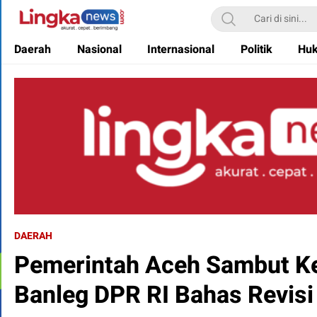
Lingkanews
Akurat. Cepat & Berimbang
Daerah
Nasional
Internasional
Politik
Hu
DAERAH
Pemerintah Aceh Sambut K
Banleg DPR RI Bahas Revis