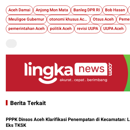
Aceh Damai
Anjong Mon Mata
Banleg DPR RI
Bob Hasan
Meuligoe Gubernur
otonomi khusus Aceh
Otsus Aceh
Pemer
pemerintahan Aceh
politik Aceh
revisi UUPA
UUPA Aceh
Berita Terkait
PPPK Dinsos Aceh Klarifikasi Penempatan di Kecamatan: 
Eks TKSK