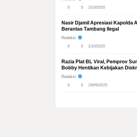
0
0
2/10/2025
Nasir Djamil Apresiasi Kapolda 
Berantas Tambang Ilegal
Redaksi
0
0
2/10/2025
Razia Plat BL Viral, Pemprov S
Bobby Hentikan Kebijakan Diskri
Redaksi
0
0
29/09/2025