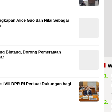
angkapan Alice Guo dan Nilai Sebagai
m
ang Bintang, Dorong Pemerataan
sar
W
1.
si VIII DPR RI Perkuat Dukungan bagi
2.