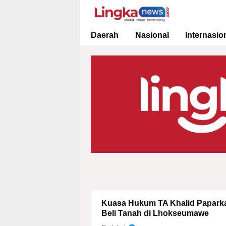
Lingkanews
Akurat. Cepat & Berimbang
Daerah
Nasional
Internasio
Kuasa Hukum TA Khalid Paparka
Beli Tanah di Lhokseumawe