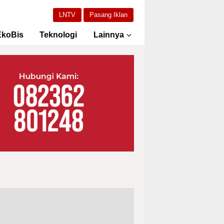
LNTV
Pasang Iklan
EkoBis
Teknologi
Lainnya