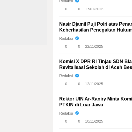
Redaksi
0
0
17/01/2026
Nasir Djamil Puji Polri atas Pen
Keberhasilan Penegakan Huku
Redaksi
0
0
22/11/2025
Komisi X DPR RI Tinjau SDN Bl
Revitalisasi Sekolah di Aceh Be
Redaksi
0
0
12/11/2025
Rektor UIN Ar-Raniry Minta Komi
PTKIN di Luar Jawa
Redaksi
0
0
10/11/2025