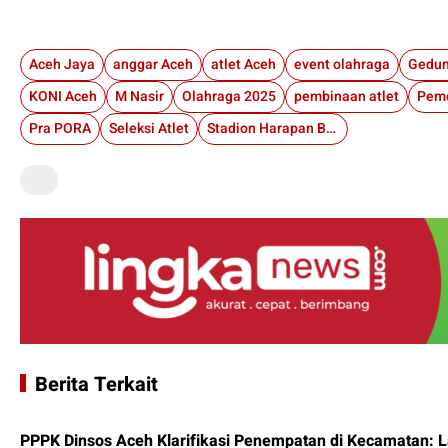
Aceh Jaya
anggar Aceh
atlet Aceh
event olahraga
Gedun
KONI Aceh
M Nasir
Olahraga 2025
pembinaan atlet
Peme
Pra PORA
Seleksi Atlet
Stadion Harapan Bangsa
Berita Terkait
PPPK Dinsos Aceh Klarifikasi Penempatan di Kecamatan: 