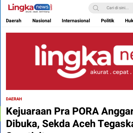
Lingkanews
Akurat. Cepat & Berimbang
Daerah
Nasional
Internasional
Politik
Hu
DAERAH
Kejuaraan Pra PORA Angga
Dibuka, Sekda Aceh Tegaska